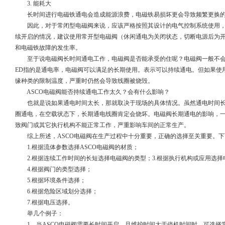
3. 能耗大
长时间进行电磁铁通电会造成能源浪费，电磁铁易损坏更会导致频繁更换的费
因此，对于常闭型电磁阀来说，应该严格按照其设计的电气控制系统使用
续开启的情况，建议使用常开型电磁阀（休闲通电为关闭状态，切断电源后为开
和电磁铁故障的发生率。
至于说电磁阀长时间通电工作，电磁阀是否能承受的住呢？电磁阀一般不
ED指的是通电率，电磁阀可以满足的长期使用。表示可以持续通电。但如果
缘种类的限制温度，严重时仍然会导致线圈被烧毁。
ASCO电磁阀能否持续通电工作太久？会有什么影响？
也就是说如果通电时间太长，那就取决于现场的具体情况。虽然通电时间长
圈通电，在空载状态下，长期通电线圈肯定会烧坏。电磁阀长期通电的影响
致阀门或其它执行机构不能正常工作，严重影响车间的正常生产。
综上所述，ASCO电磁阀在生产过程中十分重要，正确的选择至关重要。
1.根据流体参数选择ASCO电磁阀的材质；
2.根据连续工作时间的长短选择电磁阀的类型；3.根据执行机构或应用选择电磁
4.根据阀门的类型选择；
5.根据环境条件选择；
6.根据危险区域划分选择；
7.根据电压选择。
举几个例子：
1。当ASCO电磁阀需要长时间开启，且维护时间大于停机时间时，可选择常开