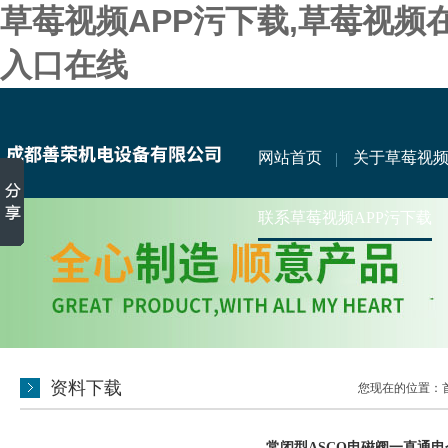
草莓视频APP污下载,草莓视频
入口在线
网站首页
关于草莓视频
联系草莓视频APP污下载
资料下载
您现在的位置：
常闭型ASCO电磁阀一直通