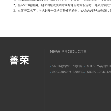
2。当ASCO电磁阀开启时间短或关闭时间与开启时间相近时，可采用常闭式电
3。在某些工况下，考虑到安全保护需要长期通电，如锅炉炉膛火焰监测，
NEW PRODUCTS
56526穆尔MURR扩展
MTL5575英国M
模块安装连接尺寸
栅MTL5573导轨
SCG238A046 220VAC
SB330-10A1/112
供应美国ASCO阿斯卡电
330A技术参数HY
磁阀黄铜材质
贺德克皮囊式蓄能