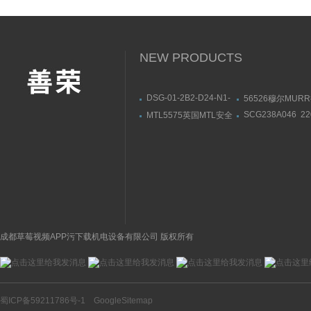
NEW PRODUCTS
DSG-01-2B2-D24-N1-
56526穆尔MUR
50油研YUKEN电磁阀部
模块安装连接尺寸
SCG238A046 2
MTL5575英国MTL安全
件一览
供应美国ASCO
栅MTL5573导轨式安装
磁阀黄铜材质
成都草莓视频APP污下载机电设备有限公司 版权所有
蜀ICP备59211786号-1
GoogleSitemap