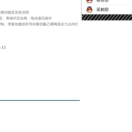
销售部
采购部
全阀功能及安装说明
型，青铜式安全阀，电动液压操作
控制。弹簧加载的杆导向聚四氟乙烯阀座在七点内打
-13