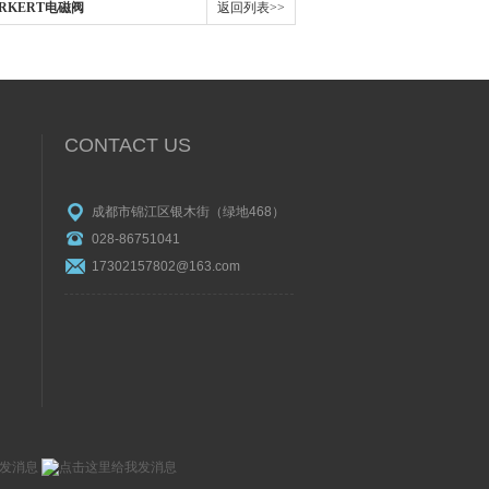
BURKERT电磁阀
返回列表>>
CONTACT US
成都市锦江区银木街（绿地468）
028-86751041
17302157802@163.com