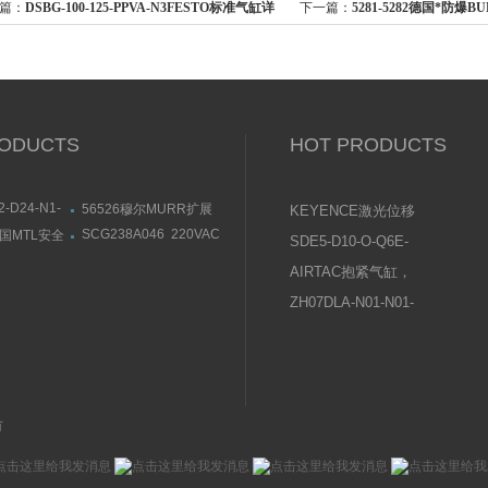
：
DSBG-100-125-PPVA-N3FESTO标准气缸详
下一篇：
5281-5282德国*防爆
明（德国）
ODUCTS
HOT PRODUCTS
2-D24-N1-
56526穆尔MURR扩展
KEYENCE激光位移
KEN电磁阀部
模块安装连接尺寸
传感器使用说明书
SCG238A046 220VAC
英国MTL安全
SDE5-D10-O-Q6E-
供应美国ASCO阿斯卡电
73导轨式安装
P-KFESTO费斯托压
磁阀黄铜材质
AIRTAC抱紧气缸，
力传感器操作说明
夹紧气缸常见问题及
ZH07DLA-N01-N01-
原因分析
N01日本SMC真空发
生器使用说明书
有