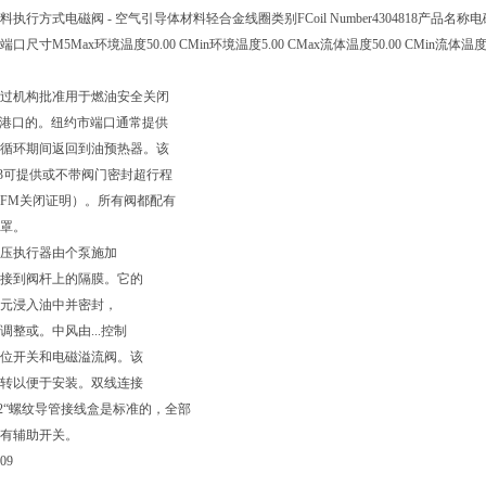
执行方式电磁阀 - 空气引导体材料轻合金线圈类别FCoil Number4304818产品名称电磁阀-5_2-5
口尺寸M5Max环境温度50.00 CMin环境温度5.00 CMax流体温度50.00 CMin流体温
过机构批准用于燃油安全关闭
C.港口的。纽约市端口通常提供
循环期间返回到油预热器。该
13可提供或不带阀门密封超行程
FM关闭证明）。所有阀都配有
。
压执行器由个泵施加
接到阀杆上的隔膜。它的
浸入油中并密封，
整或。中风由...控制
位开关和电磁溢流阀。该
转以便于安装。双线连接
2“螺纹导管接线盒是标准的，全部
辅助开关。
09