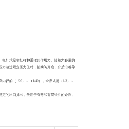
。杠杆式是靠杠杆和重锤的作用力。随着大容量的
质压力超过规定压力值时，辅助阀开启，介质沿着导
的（1/20）～（1/40），全启式是（1/3）～
沿着规定的出口排出，般用于有毒和有腐蚀性的介质。