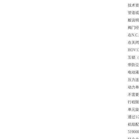
技术资料
管道或端
般说明
阀门经
在N.
在关闭
HOV
互锁（
带防尘罩
电动液
压力连
动力单元
不需要调
行程限
单元旋
通过1/
机组配有
519000