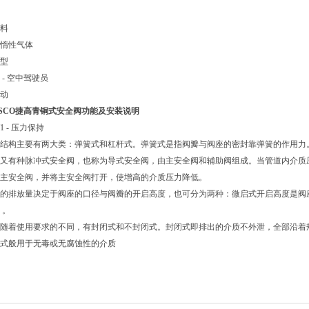
料
，惰性气体
型
 - 空中驾驶员
动
SCO捷高青铜式安全阀功能及安装说明
 W1 - 压力保持
结构主要有两大类：弹簧式和杠杆式。弹簧式是指阀瓣与阀座的密封靠弹簧的作用力
，又有种脉冲式安全阀，也称为导式安全阀，由主安全阀和辅助阀组成。当管道内介
安全阀，并将主安全阀打开，使增高的介质压力降低。
的排放量决定于阀座的口径与阀瓣的开启高度，也可分为两种：微启式开启高度是阀座内径
。
，随着使用要求的不同，有封闭式和不封闭式。封闭式即排出的介质不外泄，全部
式般用于无毒或无腐蚀性的介质