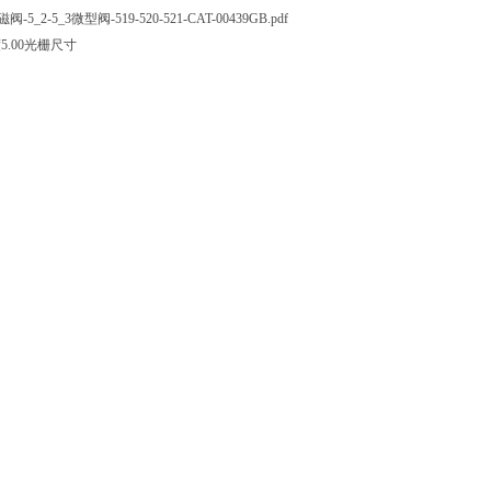
_3微型阀-519-520-521-CAT-00439GB.pdf
度5.00光栅尺寸