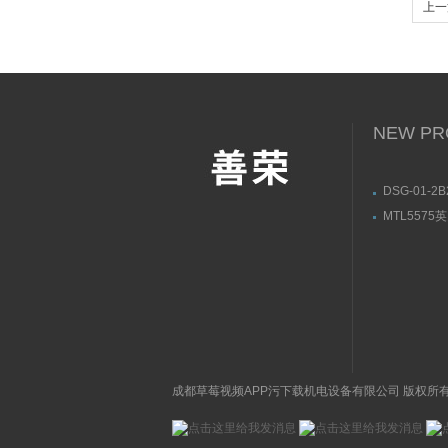
上一篇
细说
NEW PR
DSG-01-2B
50油研YU
MTL5575
件一览
栅MTL55
成都草莓视频APP污下载机电设备有限公司 版权所