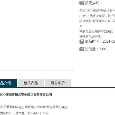
简要描述：
美国ASCO捷高青铜式安
HOV13是种运动型，提升
提供燃料油的的ON-OFF
开
秒的电源应用并牢固关闭
秒钟的电源中断。
更新时间：2024-05
访问量：1395
产品介绍
相关产品
留言询价
SCO捷高青铜式安全阀功能及安装说明
品重量0.14 kg订购代码51900009发货重量0.14kg
等BAR工作气压（Min-Max）1.5-8