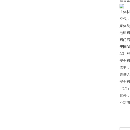
轻合金
主体材
空气
媒体类
电磁阀
阀门启
美国A
5/3 -
安全阀
需要
管进入主
安全阀
（1/4）
此外
不封闭