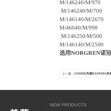
M/146240/M/970
M/146240/M/700
M/146140/M/2670
M/46040/M/998
M/146250/M/500
M/146140/M/2500
选用NORGREN诺
上一篇：
151F0502丹麦DANFOS
NEW PRODUCTS