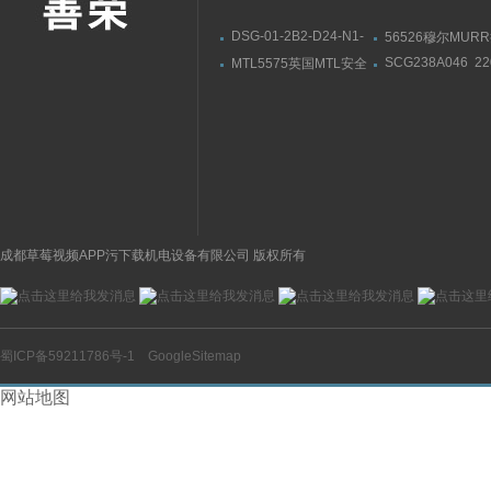
DSG-01-2B2-D24-N1-
56526穆尔MUR
50油研YUKEN电磁阀部
模块安装连接尺寸
SCG238A046 2
MTL5575英国MTL安全
件一览
供应美国ASCO
栅MTL5573导轨式安装
磁阀黄铜材质
成都草莓视频APP污下载机电设备有限公司 版权所有
蜀ICP备59211786号-1
GoogleSitemap
网站地图