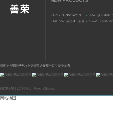
NEW PRODUCTS
DSG-01-2B2-D24-N1-
56526穆尔MUR
50油研YUKEN电磁阀部
模块安装连接尺寸
SCG238A046 2
MTL5575英国MTL安全
件一览
供应美国ASCO
栅MTL5573导轨式安装
磁阀黄铜材质
成都草莓视频APP污下载机电设备有限公司 版权所有
蜀ICP备59211786号-1
GoogleSitemap
网站地图