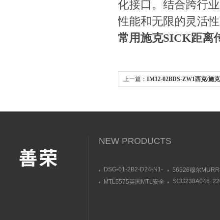
化接口。结合跨
性能和无限的灵活性 
常用施克SICK距
上一篇：
IM12-02BDS-ZW1西克
感器结构简单
NEW PRODUCTS
DSG-01-2B2-D24-N1-
56526穆尔MUR
50油研YUKEN电磁阀部
模块安装连接尺寸
SCG238A046 2
MTL5575英国MTL安全
件一览
供应美国ASCO
栅MTL5573导轨式安装
磁阀黄铜材质