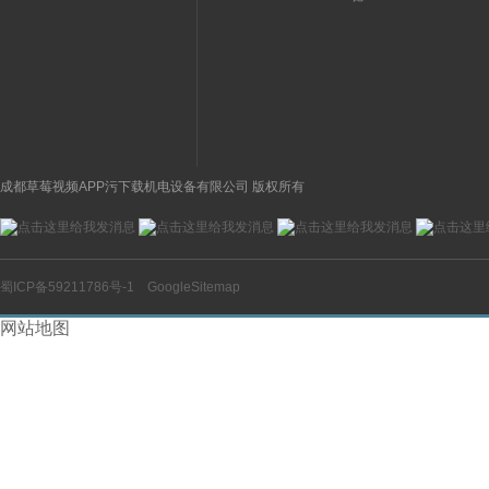
存
概览
国E+H非接触式连续物
E+H数字式PH电
位测量仪工作
量范围
成都草莓视频APP污下载机电设备有限公司 版权所有
蜀ICP备59211786号-1
GoogleSitemap
网站地图