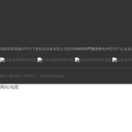
供应美国ASCO阿斯卡电
330A技术参数HY
磁阀黄铜材质
贺德克皮囊式蓄能
成都草莓视频APP污下载机电设备有限公司提供
UNIVER气动元件
各种型号产品,欢迎
蜀ICP备59211786号-1
GoogleSitemap
网站地图