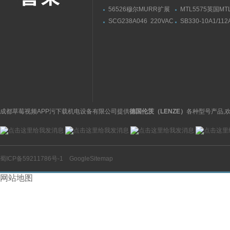
56526穆尔MURR扩展
MTL5575英国M
模块安装连接尺寸
栅MTL5573导轨
SCG238A046 220VAC
SB330-10A1/112
供应美国ASCO阿斯卡电
330A技术参数HY
磁阀黄铜材质
贺德克皮囊式蓄能
成都草莓视频APP污下载机电设备有限公司提供
德国伦茨（LENZE）
各种型号产品,
蜀ICP备59211786号-1
GoogleSitemap
网站地图