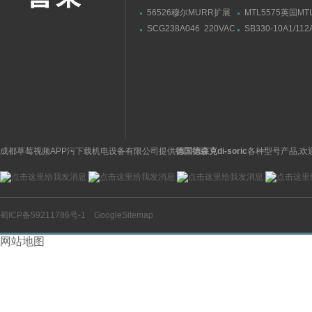
56526穆尔MURR扩展
MTL5575英国M
模块安装连接尺寸
栅MTL5573导轨
SCG238A046 220VAC
SB330-10A1/112
供应美国ASCO阿斯卡电
330A技术参数HY
磁阀黄铜材质
贺德克皮囊式蓄能
成都草莓视频APP污下载机电设备有限公司提供
德国德森克di-soric
各种型号产品,欢
蜀ICP备59211786号-1
GoogleSitemap
网站地图