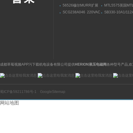
56526穆尔MURR扩展
MTL5575英国M
模块安装连接尺寸
栅MTL5573导轨
SCG238A046 220VAC
SB330-10A1/112
供应美国ASCO阿斯卡电
330A技术参数HY
磁阀黄铜材质
贺德克皮囊式蓄能
成都草莓视频APP污下载机电设备有限公司提供
HERION液压电磁阀
各种型号产品,欢
蜀ICP备59211786号-1
GoogleSitemap
网站地图