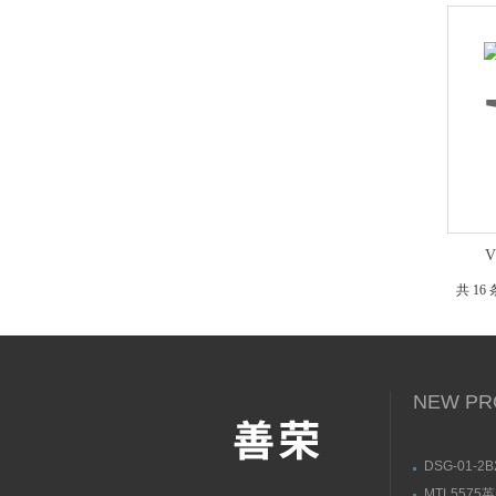
V
共 16
NEW PR
DSG-01-2B
50油研YU
MTL5575