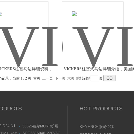
士VIS液压马达理论数据
马达参数
ICKERS柱塞马达详细资料，
VICKERS柱塞式马达详细介绍，美国
PV140R9K1T1NMMCK0011
格士齿轮马达供应
 条记录，当前 1 / 2 页 首页 上一页
下一页
末页
跳转到第
页
ODUCTS
HOT PRODUCTS
2-D24-N1-
56526穆尔MURR扩展
KEYENCE激光位移
KEN电磁阀部
模块安装连接尺寸
传感器使用说明书
SCG238A046 220VAC
英国MTL安全