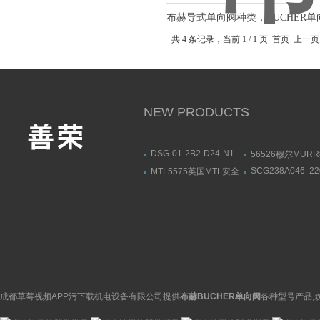
布赫导式单向阀种类，BUCHER
述
共 4 条记录，当前 1 / 1 页 首页
NEW PRODUCTS
DSG-01-2B2-D24-N1-
56526穆尔MUR
50油研YUKEN电磁阀部
模块安装连接尺寸
SCG238A046 2
MTL5575英国MTL安全
件一览
供应美国ASCO
栅MTL5573导轨式安装
磁阀黄铜材质
成都草莓视频APP污下载机电设备有限公司提供
布赫BUCHER单向阀
各种型号产品,