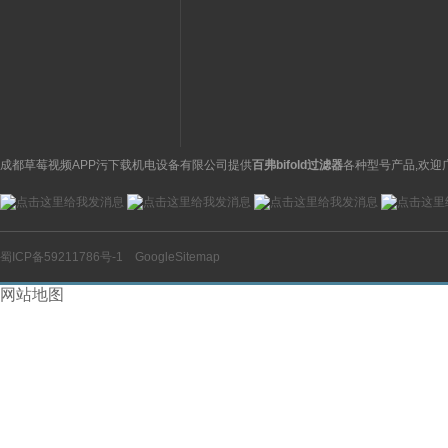
供应美国ASCO
栅MTL5573导轨式安装
磁阀黄铜材质
成都草莓视频APP污下载机电设备有限公司提供
百弗bifold过滤器
各种型号产品,欢迎
蜀ICP备59211786号-1
GoogleSitemap
网站地图