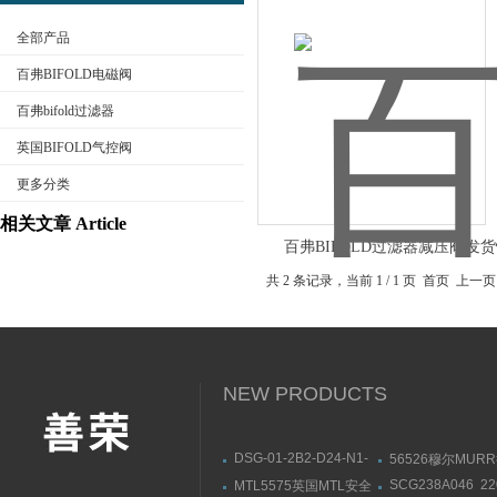
全部产品
百弗BIFOLD电磁阀
百弗bifold过滤器
英国BIFOLD气控阀
公司名称
更多分类
相关文章 Article
百弗BIFOLD过滤器减压阀发
共 2 条记录，当前 1 / 1 页 首页 
NEW PRODUCTS
DSG-01-2B2-D24-N1-
56526穆尔MUR
50油研YUKEN电磁阀部
模块安装连接尺寸
SCG238A046 2
MTL5575英国MTL安全
件一览