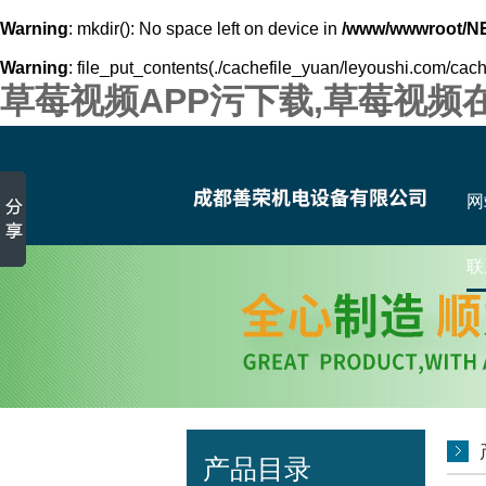
Warning
: mkdir(): No space left on device in
/www/wwwroot/N
Warning
: file_put_contents(./cachefile_yuan/leyoushi.com/cache
草莓视频APP污下载,草莓视频
网
联
产品目录