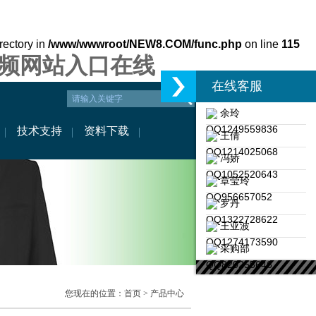
rectory in
/www/wwwroot/NEW8.COM/func.php
on line
115
视频网站入口在线
在线客服
余玲
QQ1249559836
技术支持
资料下载
王倩
QQ1214025068
冯娇
QQ1052520643
章莹玲
QQ956657052
罗丹
QQ1322728622
王亚波
QQ1274173590
采购部
QQ820255646
您现在的位置：
首页
> 产品中心