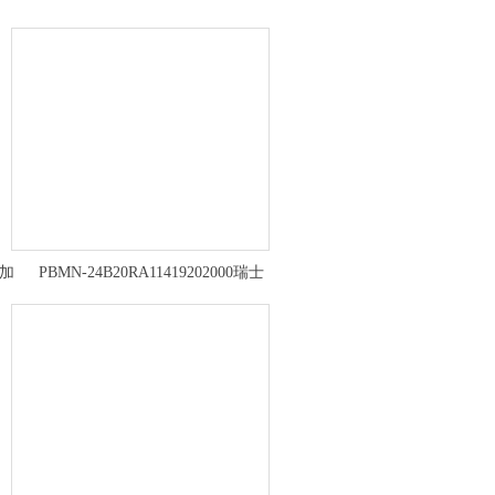
倍加
PBMN-24B20RA11419202000瑞士
BAUMER堡盟压力传感器