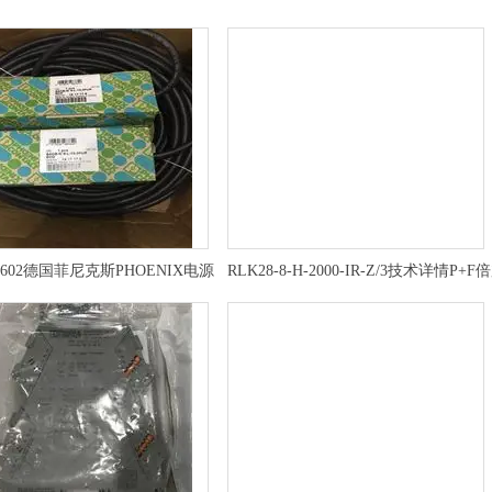
04602德国菲尼克斯PHOENIX电源
RLK28-8-H-2000-IR-Z/3技术详情P+F
福背景抑制传感器