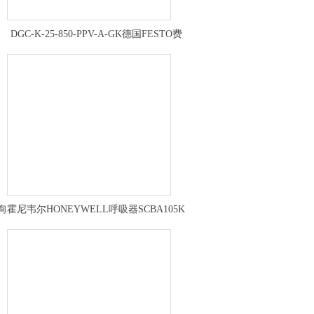
DGC-K-25-850-PPV-A-GK德国FESTO费
开
斯托无杆气缸的技术参数
询
霍尼韦尔HONEYWELL呼吸器SCBA105K