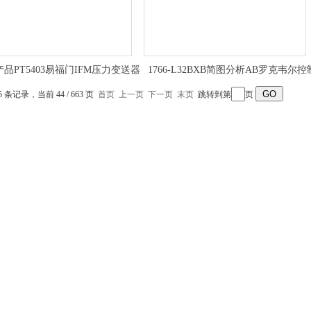
品PT5403易福门IFM压力变送器
1766-L32BXB简图分析AB罗克韦尔控
器
45 条记录，当前 44 / 663 页
首页
上一页
下一页
末页
跳转到第
页