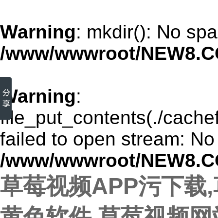
Warning
: mkdir(): No spa
/www/wwwroot/NEW8.C
Warning
:
file_put_contents(./cach
failed to open stream: No 
/www/wwwroot/NEW8.C
草莓视频APP污下载
黄色软件,草莓视频网