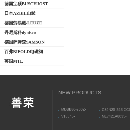
德国宝硕BUSCHJOST
日本AZBIL山武
德国劳易测/LEUZE
丹尼斯科dynisco
德国萨姆森SAMSON
百弗BIFOLD电磁阀
英国MTL
NEW PRODUCTS
MDBB80-200Z-
C85N25-25S-X
M9NLMY1B40-900Z日
本SMC标准气缸
V18345-
ML7421A8035-
本SMC无杆气缸基本款
装方式
1010121001ABB电动定
EHONEWELL执
位器用途与特点
寸结构图