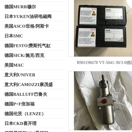
德国MURR穆尔
日本YUKEN油研电磁阀
美国ASCO世格/阿斯卡
日本SMC
德国FESTO|费斯托气缸
德国SICK/施克/西克
R901196678 VT-5041-30/3-0
美国MAC
REXROTH力士乐原装放大器
意大利UNIVER
意大利CAMOZZI康茂盛
德国BALLUFF巴鲁夫
德国P+F倍加福
德国伦茨（LENZE）
日本CKD喜开理